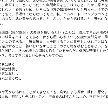
少しずつ学び始めた。父や祖父が患者を見つけてくるたびに、ほぼ毎回
し、出家することになった。９年間出家をし、様々なところから様々な
苦しむ人々を救うため、いろんな地方の知識を得たいと思った。全ての
いうちに、手遅れにならないうちに。私、コムペット・ブンプラコムは
への祈り、悪い業から逃れること、悪いことから逃げること、安らかな
る。
医師（民間医師）の知識を用いるということは、訪ねてきた患者の
良い結果を出すことである。昔から用いられている知識の大部分が、周
ことなのである。 毎日毎日、人を助けることに集中し、休むことはな
を紹介すること、善い行いをすること、つまり徳を積むこともよい。な
気と同時に、その他様々な問題を抱えているからだ。傷病は苦痛をもた
レス、考えすぎは苦しい心をもたらすのだ。
要素は熱く
要素は沸騰し
要素は混乱し
要素は暑くなる
や死から逃れることができなくても、病気による腐食、腫れ、悪化ま
は止め、時間より先に行くこと、寿命をのばすことは止め、善行を行う