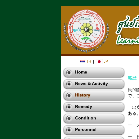
TH
|
JP
※施
Home
略歴
News & Activity
民間
History
で、
Remedy
出身
ある
Condition
ー 
Personnel
ー 