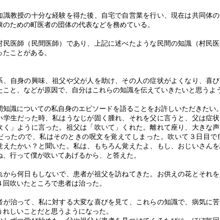
知識教授の十分な経験を得た後、自宅で自営業を行い、現在は共同体の
康のための町医者の団体の代表などを務めている。
村民医師（民間医師）であり、上記に述べたような民間の知識（村民医
ったことがある。
、自身の興味、祖父や父が人を助け、その人の症状がよくなり、喜び
たこと、などが原因で、自分はこれらの知識を伝えていきたいと思うよ
知識についての私自身のエピソードを語ることをお許しいただきたい
小学生だった時、私はうなじが固く腫れ、それを父に言うと、父は症状
吹く」ように言った。祖父は「吹いて」くれた。離れて座り、大きな声
だったので、私はそのときの呪文を覚えてしまった。吹いて３日目で
覚えたかい？と聞いた。私は、もちろん覚えたよ、もし、おじいさんを
ね、行って僕が吹いてあげるから、と答えた。
から何日もしないで、患者が祖父を訪ねてきた。お供えの花とそれを
４回吹いたところで患者は治った。
が治って、私に対する大変な喜びを見て、これらの知識で、病気に苦
うれしいことだと思うようになった。