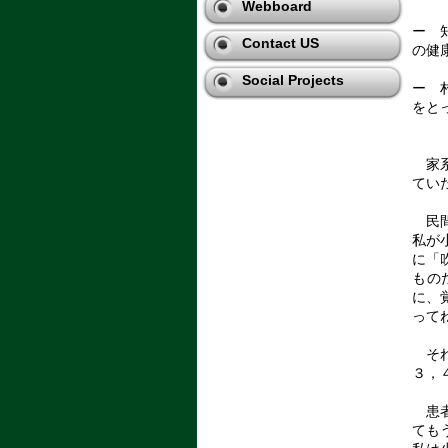
Webboard
ー 
Contact US
の健
Social Projects
ー 
をと
家系
てい
民間
私が
に「
もの
に、
って
それ
３，
患者
ても