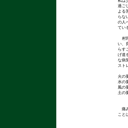
私は
過ご
よる
らな
の人
てい
村民
い、
らす
げ道
な病
スト
火の
水の
風の
土の
痛み
こと