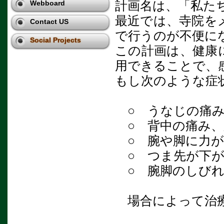
計画名は、「私た
Webboard
最近では、寺院を
Contact US
で行うのが不便に
Social Projects
この計画は、健康
用できることで、
もし次のような症
○ うなじの痛み
○ 背中の痛み、
○ 腕や脚に力が
○ つま先が下が
○ 腕脚のしび
場合によって治療