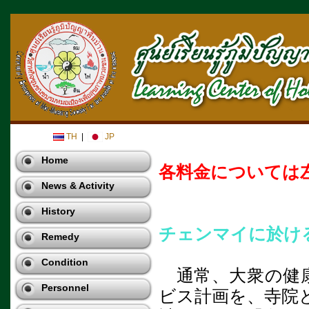
TH
|
JP
※施術・
Home
各料金については左
News & Activity
History
チェンマイに於け
Remedy
Condition
通常、大衆の健康
Personnel
ビス計画を、寺院